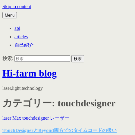
Skip to content
Menu
api
articles
自己紹介
検索:
Hi-farm blog
laser,light,technology
カテゴリー:
touchdesigner
laser
Max
touchdesigner
レーザー
TouchDesignerとBeyond両方でのタイムコードの扱い