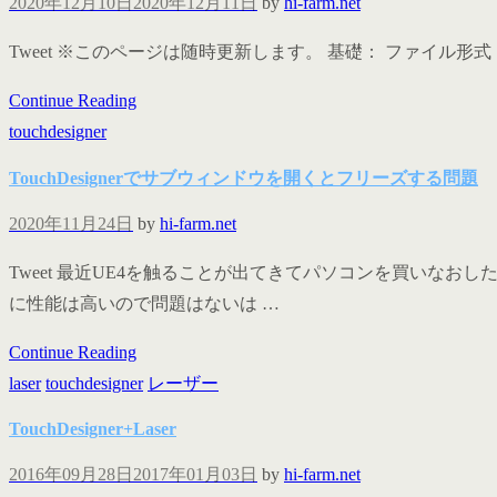
2020年12月10日
2020年12月11日
by
hi-farm.net
Tweet ※このページは随時更新します。 基礎： ファイル形式 コン
Continue Reading
touchdesigner
TouchDesignerでサブウィンドウを開くとフリーズする問題
2020年11月24日
by
hi-farm.net
Tweet 最近UE4を触ることが出てきてパソコンを買いなおした
に性能は高いので問題はないは …
Continue Reading
laser
touchdesigner
レーザー
TouchDesigner+Laser
2016年09月28日
2017年01月03日
by
hi-farm.net