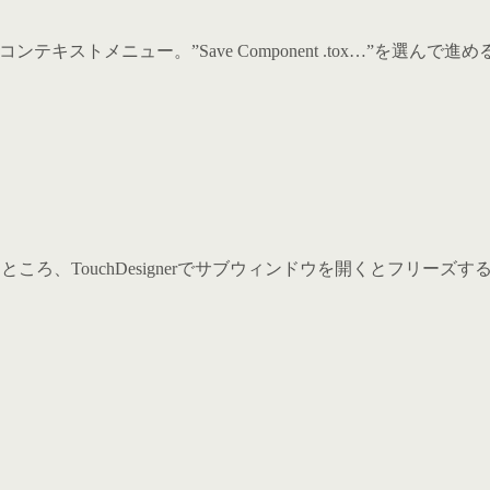
テキストメニュー。”Save Component .tox…”を選んで進
ところ、TouchDesignerでサブウィンドウを開くとフリー