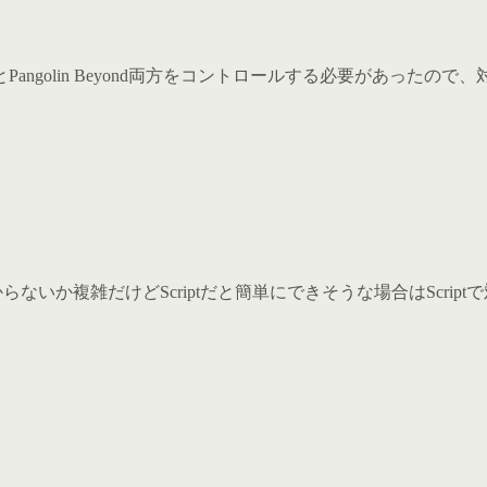
erとPangolin Beyond両方をコントロールする必要があったので
いか複雑だけどScriptだと簡単にできそうな場合はScriptで対