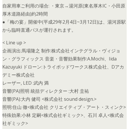
自家用車ご利用の場合: ・東京→湯河原(東名厚木IC・小田原
厚木道路経由)約2時間
●「梅の宴」開催中(平成29年2月4日~3月12日)は、湯河原駅
から臨時直通バスが運行されます。
< Line up >
企画演出:馬場隆之 制作:株式会社インテグラル・ヴィジョ
ン・グラフィックス 音楽・音響効果制作:A.Mochi、Iida
Kazuyuki ドローン:トライポッドワークス株式会社、Dアカ
デミー株式会社
レーザー, LED :武内 満
音響(PA)照明 統括ディレクター :大村 圭祐
音響(PA):大内 健司 <株式会社 sound design.>
照明:住山 徹<株式会社 クリエイティブ・アート・スィンク>
特殊効果:小林 定嗣<株式会社ギミック>、石川 卓人<株式会
社ギミック>