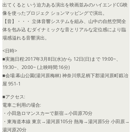
出てくると いう迫力ある演出を映画並みのハイエンドCG映
像を使ったプロジェク ションマッピングで演出。
【音】・・・ 立体音響システムを組み、山中の自然空間全
体を包み込 むダイナミックな音とリアルな定位感により臨
場感溢れる音響演出。
<日時>
■実施日程:2017年3月8日(水)から 12日(日)まで 19:00~、
19:30~、20:00~ (上映時間:16分)
■会場:幕山公園(湯河原梅林) 神奈川県足柄下郡湯河原町鍛冶
屋 951-1
■アクセス:
電車ご利用の場合:
・小田急ロマンスカーで新宿→小田原70分
・東海道本線 東京→湯河原105分 熱海→湯河原5分 小田原→
湯河原20分