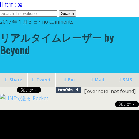
Hi-farm blog
2017 年 1 月 3 日 • no comments
リアルタイムレーザー by
Beyond
Share
Tweet
Pin
Mail
SMS
[`evernote` not found]
Pocket