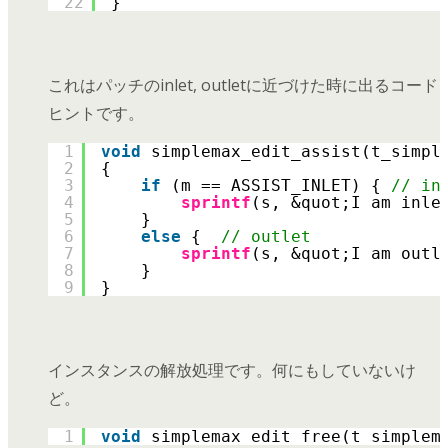
22
}
これはパッチのinlet, outletに近づけた時に出るコード
ヒントです。
1
void
simplemax_edit_assist(t_simpl
2
{
3
if
(m == ASSIST_INLET) { 
// in
4
sprintf
(s, &quot;I am inle
5
}
6
else
{  
// outlet
7
sprintf
(s, &quot;I am outl
8
}
9
}
インスタンスの解放処理です。何にもしていないけ
ど。
1
void
simplemax_edit_free(t_simplem