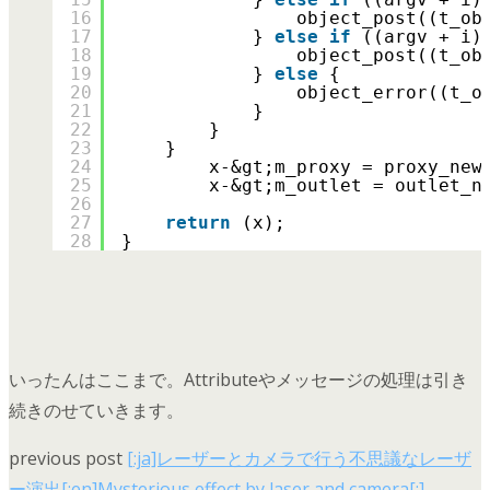
16
object_post((t_ob
17
} 
else
if
((argv + i)
18
object_post((t_ob
19
} 
else
{
20
object_error((t_o
21
}
22
}
23
}
24
x-&gt;m_proxy = proxy_new
25
x-&gt;m_outlet = outlet_n
26
27
return
(x);
28
}
いったんはここまで。Attributeやメッセージの処理は引き
続きのせていきます。
previous post
[:ja]レーザーとカメラで行う不思議なレーザ
ー演出[:en]Mysterious effect by laser and camera[:]