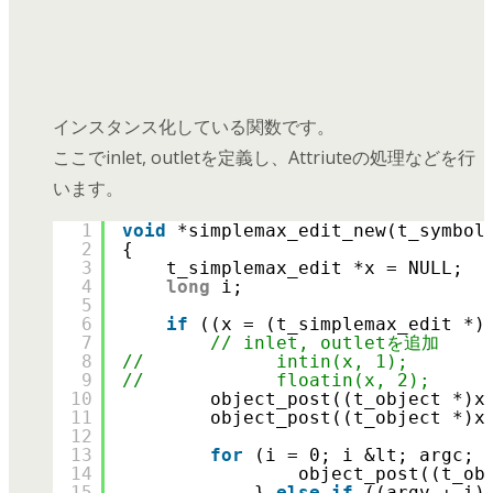
インスタンス化している関数です。
ここでinlet, outletを定義し、Attriuteの処理などを行
います。
1
void
*simplemax_edit_new(t_symbol
2
{
3
t_simplemax_edit *x = NULL;
4
long
i;
5
6
if
((x = (t_simplemax_edit *)
7
// inlet, outletを追加
8
//            intin(x, 1);
9
//            floatin(x, 2);
10
object_post((t_object *)x
11
object_post((t_object *)x
12
13
for
(i = 0; i &lt; argc; 
14
object_post((t_ob
15
} 
else
if
((argv + i)