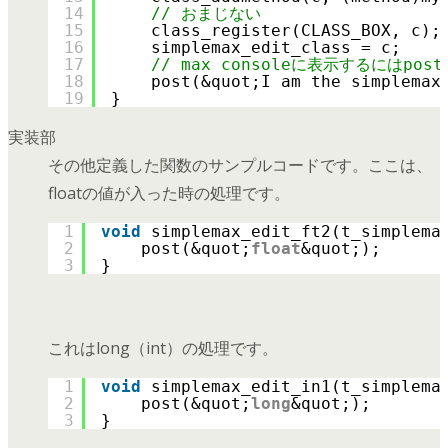
14
// おまじない
15
class_register(CLASS_BOX, c);
16
simplemax_edit_class = c;
17
// max consoleに表示するにはpo
18
post(&quot;I am the simplemax
19
}
実装部
その他定義した関数のサンプルコードです。ここは、
floatの値が入った時の処理です。
1
void
simplemax_edit_ft2(t_simplema
2
post(&quot;
float
&quot;);
3
}
これはlong（int）の処理です。
1
void
simplemax_edit_in1(t_simplema
2
post(&quot;
long
&quot;);
3
}