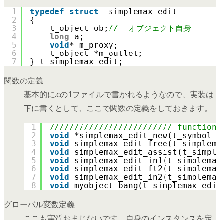
1
typedef
struct
_simplemax_edit
2
{
3
t_object ob;
//  オブジェクト自身
4
long
a;
5
void
* m_proxy;
6
t_object *m_outlet;
7
} t_simplemax_edit;
関数の定義
基本的に.cの1ファイルで書かれるようなので、実装は
下に書くとして、ここで関数の定義をしておきます。
1
///////////////////////// functi
2
void
*simplemax_edit_new(t_symbol 
3
void
simplemax_edit_free(t_simplem
4
void
simplemax_edit_assist(t_simpl
5
void
simplemax_edit_in1(t_simplema
6
void
simplemax_edit_ft2(t_simplema
7
void
simplemax_edit_in2(t_simplema
8
void
myobject_bang(t_simplemax_edi
グローバル変数定義
ここも実質おまじないです。自身のインスタンスを定