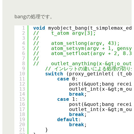
bangの処理です。
1
void
myobject_bang(t_simplemax_ed
2
//    t_atom argv[3];
3
//
4
//    atom_setlong(argv, 43);
5
//    atom_setsym(argv + 1, gensy
6
//    atom_setfloat(argv + 2, 8.3
7
//
8
//    outlet_anything(x-&gt;o_out
9
// インレットの違いによる処理の切り
10
switch
(proxy_getinlet( (t_ob
11
case
0:
12
post(&quot;bang recei
13
outlet_int(x-&gt;m_ou
14
break
;
15
case
1:
16
post(&quot;bang recei
17
outlet_int(x-&gt;m_ou
18
break
;
19
default
:
20
break
;
21
}