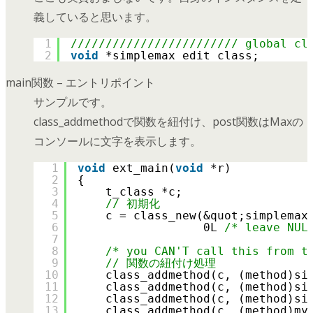
義していると思います。
1
//////////////////////// global cl
2
void
*simplemax_edit_class;
main関数 – エントリポイント
サンプルです。
class_addmethodで関数を紐付け、post関数はMaxの
コンソールに文字を表示します。
1
void
ext_main(
void
*r)
2
{
3
t_class *c;
4
// 初期化
5
c = class_new(&quot;simplemax
6
0L 
/* leave NUL
7
8
/* you CAN'T call this from t
9
// 関数の紐付け処理
10
class_addmethod(c, (method)si
11
class_addmethod(c, (method)si
12
class_addmethod(c, (method)si
13
class_addmethod(c, (method)my