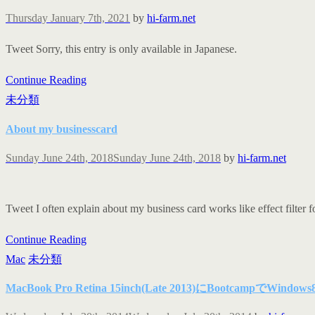
Thursday January 7th, 2021
by
hi-farm.net
Tweet Sorry, this entry is only available in Japanese.
Continue Reading
未分類
About my businesscard
Sunday June 24th, 2018
Sunday June 24th, 2018
by
hi-farm.net
Tweet I often explain about my business card works like effect filter f
Continue Reading
Mac
未分類
MacBook Pro Retina 15inch(Late 2013)にBootcampでW