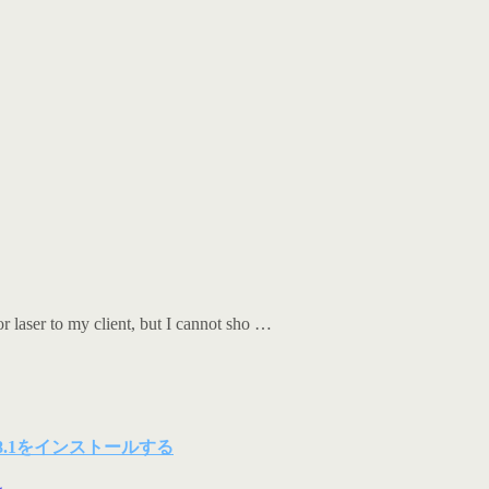
or laser to my client, but I cannot sho …
indows8.1をインストールする