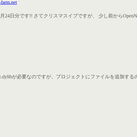
-farm.net
 : ATNDの12月24日分です!! さてクリスマスイブですが、 少し前からOpe
すにはlibz.dylibが必要なのですが、プロジェクトにファイルを追