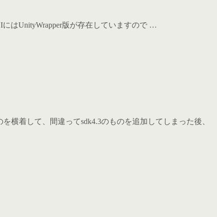
nNIにはUnityWrapper版が存在していますので …
加するのを横着して、間違ってsdk4.3のものを追加してしまった後、