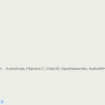
ipt, Objective-C, Unity3D, Openframework
する