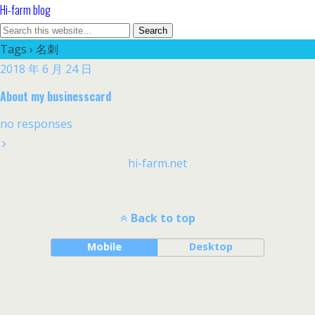
Hi-farm blog
Tags › 名刺
2018 年 6 月 24 日
About my businesscard
no responses
hi-farm.net
Back to top
Mobile
Desktop