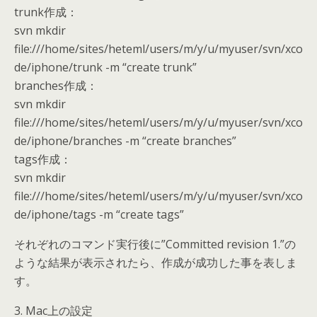
trunk作成：
svn mkdir
file:///home/sites/heteml/users/m/y/u/myuser/svn/xco
de/iphone/trunk -m “create trunk”
branches作成：
svn mkdir
file:///home/sites/heteml/users/m/y/u/myuser/svn/xco
de/iphone/branches -m “create branches”
tags作成：
svn mkdir
file:///home/sites/heteml/users/m/y/u/myuser/svn/xco
de/iphone/tags -m “create tags”
それぞれのコマンド実行後に”Committed revision 1.”の
ような結果が表示されたら、作成が成功した事を表しま
す。
3. Mac上の設定