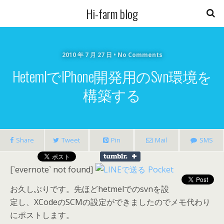
Hi-farm blog
2010 年 7 月 27 日 • No Comments
HetemlでiPhone開発用のsvn環境を
構築する
Share
Tweet
Pin
Mail
SMS
[`evernote` not found]
Pocket
お久しぶりです。先ほどhetmelでのsvnを設
定し、XCodeのSCMの設定ができましたのでメモ代わり
にポストします。