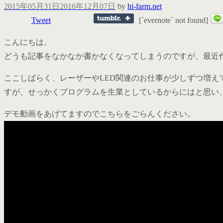
2015年05月31日
2016年12月07日
by
hi-farm.net
Tweet
[`evernote` not found]
こんにちは。
どうも記事をなかなか書かなくなってしまうのですが、最近
ここしばらく、レーザーやLED関連のお仕事が少しずつ増
すが、せっかくプログラムを生業としているからにはと思い
デモ動画をあげてますのでこちらをごらんください。