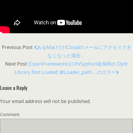
Previous Post
あるMacだけiCloudのメールにアクセスでき
なくなった場合。
Next Post
[OpenFrameworks] OfxSyphon追加時の Dyld:
Library Not Loaded: @loader_path ... のエラー
Leave a Reply
Your email address will not be published.
Comment