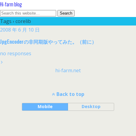
Hi-farm blog
Tags › corelib
2008 年 6 月 10 日
JpgEncoderの非同期版やってみた。（前に）
no responses
hi-farm.net
Back to top
Mobile
Desktop