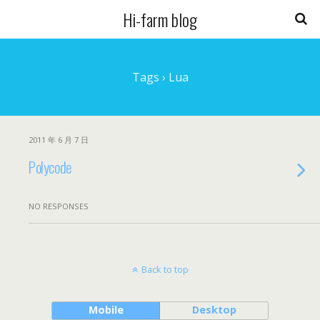
Hi-farm blog
Tags › Lua
2011 年 6 月 7 日
Polycode
NO RESPONSES
Back to top
Mobile
Desktop