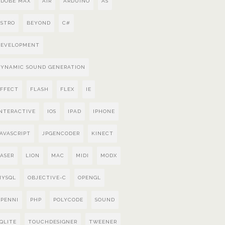
ADOBE MAX
AIR
ARDUINO
AS
ASTRO
BEYOND
C#
DEVELOPMENT
DYNAMIC SOUND GENERATION
EFFECT
FLASH
FLEX
IE
INTERACTIVE
IOS
IPAD
IPHONE
AVASCRIPT
JPGENCODER
KINECT
ASER
LION
MAC
MIDI
MODX
MYSQL
OBJECTIVE-C
OPENGL
OPENNI
PHP
POLYCODE
SOUND
QLITE
TOUCHDESIGNER
TWEENER