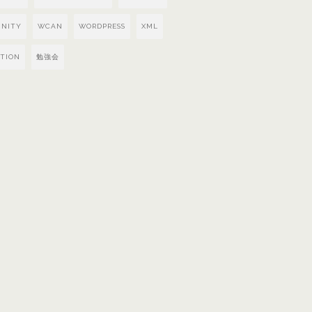
UNITY
WCAN
WORDPRESS
XML
XTION
勉強会