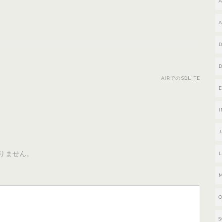
AIRでのSQLITE
J
りません。
L
S