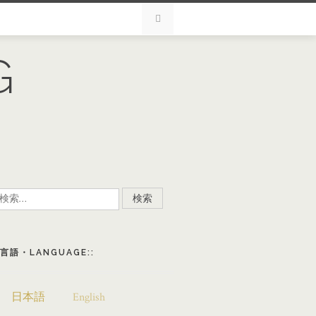
G
検
:
言語・LANGUAGE::
日本語
English