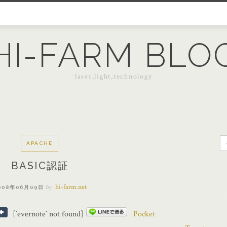
HI-FARM BLO
laser,light,technology
APACHE
索
BASIC認証
hi-farm.net
by
008年06月09日
[`evernote` not found]
Pocket