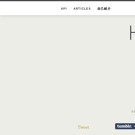
Skip
API
ARTICLES
自己紹介
to
content
2
Tweet