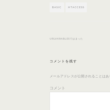
BASIC
HTACCESS
URLVARIABLESではまった
投
稿
ナ
コメントを残す
ビ
ゲ
ー
メールアドレスが公開されることはあ
シ
コメント
ョ
ン