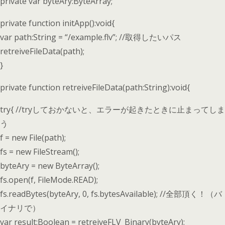
private var byteAry:ByteArray;
private function initApp():void{
var path:String = “/example.flv”; //取得したいパス
retreiveFileData(path);
}
private function retreiveFileData(path:String):void{
try{ //tryしておかないと、エラーが起きたときに止まってしま
う
f = new File(path);
fs = new FileStream();
byteAry = new ByteArray();
fs.open(f, FileMode.READ);
fs.readBytes(byteAry, 0, fs.bytesAvailable); //全部頂く！（バ
イナリで）
var result:Boolean = retreiveFLV_Binary(byteAry);