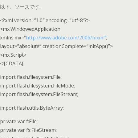
以下、ソースです。
<?xml version=”1.0″ encoding=”utf-8″?>
<mx:WindowedApplication
xmlns:mx=”
http://www.adobe.com/2006/mxml”
;
layout=”absolute” creationComplete=”initApp()”>
<mx:Script>
<![CDATA[
import flash.filesystem.File;
import flash.filesystem.FileMode;
import flash.filesystem.FileStream;
import flash.utils.ByteArray;
private var f:File;
private var fs:FileStream;