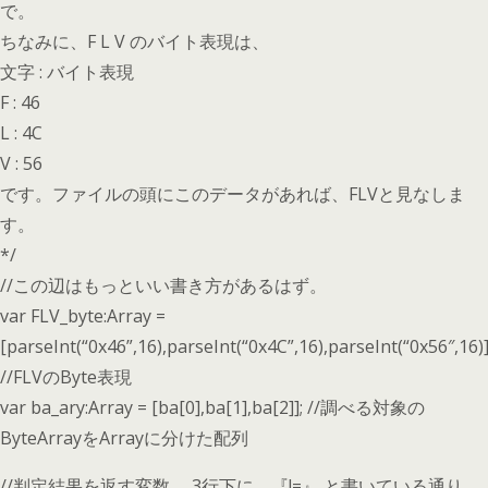
で。
ちなみに、F L V のバイト表現は、
文字 : バイト表現
F : 46
L : 4C
V : 56
です。ファイルの頭にこのデータがあれば、FLVと見なしま
す。
*/
//この辺はもっといい書き方があるはず。
var FLV_byte:Array =
[parseInt(“0x46”,16),parseInt(“0x4C”,16),parseInt(“0x56″,16)]
//FLVのByte表現
var ba_ary:Array = [ba[0],ba[1],ba[2]]; //調べる対象の
ByteArrayをArrayに分けた配列
//判定結果を返す変数。 3行下に、『!=』 と書いている通り、