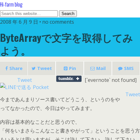
Hi-farm blog
2008 年 6 月 9 日 • no comments
ByteArrayで文字を取得してみ
よう。
Share
Tweet
Pin
Mail
SMS
Tweet
[`evernote` not found]
Pocket
Tweet
今まであんまりソース書いてどうこう、というのをや
ってなかったので、今日はやってみます。
内容は基本的なことだと思うので、
「何をいまさらこんなこと書きやがって」ということを思う方
もいるとは思いますが、そこは許して下さい。許して下さい。