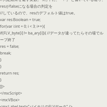
resがfalseになる場合の判定を
//しているので、resのデフォルト値はtrue。
var res:Boolean = true;
for(var i:int = 0; i < 3; i++){
if(FLV_byte[i] != ba_ary[i]){ //データが違ってたらその場でル
ープ終了
res = false;
break;
}
}
return res;
}
]]>
</mx:Script>
<mx:VBox>
<mx:Label text=”バイナリのFLVデータ” />