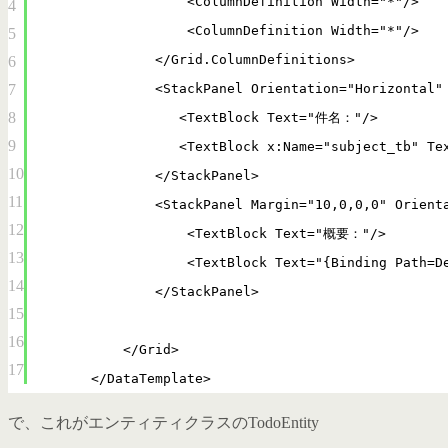
<ColumnDefinition Width="*"/>
4
<ColumnDefinition Width="*"/>
5
</Grid.ColumnDefinitions>
6
7
<StackPanel Orientation="Horizontal"
8
<TextBlock Text="件名："/>
9
<TextBlock x:Name="subject_tb" Te
10
</StackPanel>
11
<StackPanel Margin="10,0,0,0" Orient
12
<TextBlock Text="概要："/>
13
<TextBlock Text="{Binding Path=D
14
</StackPanel>
15
16
</Grid>
17
</DataTemplate>
で、これがエンティティクラスのTodoEntity