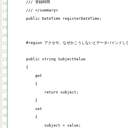
/// 登録時間
16
/// </summary>
17
public DateTime registerDateTime;
18
19
20
#region アクセサ。なぜかこうしないとデータバインドし
21
22
23
public string SubjectValue
24
{
25
get
26
{
27
return subject;
28
}
29
set
30
{
31
subject = value;