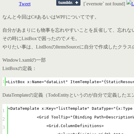
Tweet
[`evernote` not found]
なんと今回はC#あるいはWPFについてです。
自分があまりにも物事を忘れやすいことを反省して、忘れな
その時にListBoxで困ったのでメモ。
やりたい事は、ListBoxのItemsSourceに自分で作成
Window1.xamlの一部
ListBoxの定義：
1
<ListBox x:Name="dataList" ItemTemplate="{StaticResou
DataTemplateの定義（TodoEntityというのが自分で定
<DataTemplate x:Key="listTemplate" DataType="{x:Type
1
<Grid ToolTip="{Binding Path=Description
2
<Grid.ColumnDefinitions>
3