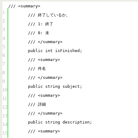
/// <summary>
1
/// 終了しているか。
2
/// 1: 終了
3
/// 0: 未
4
/// </summary>
5
public int isFinished;
6
/// <summary>
7
/// 件名
8
/// </summary>
9
public string subject;
10
/// <summary>
11
/// 詳細
12
/// </summary>
13
public string description;
14
/// <summary>
15