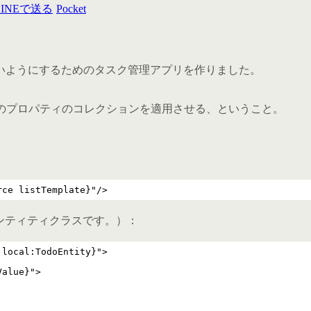
Pocket
いようにするためのタスク管理アプリを作りました。
したクラスのプロパティのコレクションを適用させる、ということ。
rce listTemplate}"/>
義したエンティティクラスです。）：
 local:TodoEntity}">
Value}">