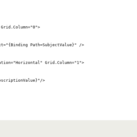
 Grid.Column="0">
xt="{Binding Path=SubjectValue}" />
ation="Horizontal" Grid.Column="1">
escriptionValue}"/>