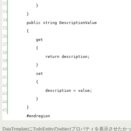
32
}
33
}
34
public string DescriptionValue
35
{
36
get
37
{
38
return description;
39
}
40
set
41
{
42
description = value;
43
}
44
}
45
#endregion
DataTemplateにTodoEntityのsubjectプロパティを