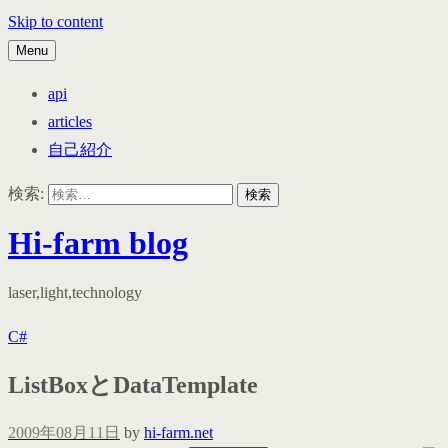
Skip to content
Menu
api
articles
自己紹介
検索:
Hi-farm blog
laser,light,technology
C#
ListBoxとDataTemplate
2009年08月11日
by
hi-farm.net