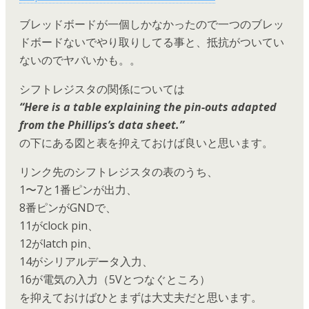
ブレッドボードが一個しかなかったので一つのブレッ
ドボードないでやり取りしてる事と、抵抗がついてい
ないのでヤバいかも。。
シフトレジスタの関係については
“Here is a table explaining the pin-outs adapted
from the Phillips’s data sheet.”
の下にある図と表を抑えておけば良いと思います。
リンク先のシフトレジスタの表のうち、
1〜7と1番ピンが出力、
8番ピンがGNDで、
11がclock pin、
12がlatch pin、
14がシリアルデータ入力、
16が電気の入力（5Vとつなぐところ）
を抑えておけばひとまずは大丈夫だと思います。