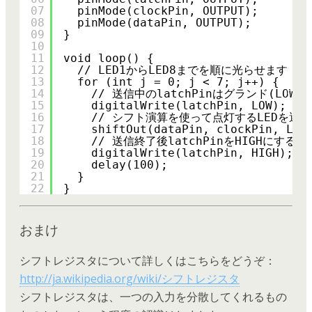
g
07
pinMode(clockPin, OUTPUT);
h
l
08
pinMode(dataPin, OUTPUT);
i
g
09
}
h
10
t
e
11
void loop() {
r
12
// LED1からLED8までを順に光らせます
に
つ
13
for (int j = 0; j < 7; j++) {
い
14
// 送信中のlatchPinはグランド(LOW)
て
15
digitalWrite(latchPin, LOW);
16
// シフト演算を使って点灯するLEDを選
17
shiftOut(dataPin, clockPin, LSB
18
// 送信終了後latchPinをHIGHにする
19
digitalWrite(latchPin, HIGH);
20
delay(100);
21
}
22
}
おまけ
シフトレジスタについて詳しくはこちらをどうぞ：
http://ja.wikipedia.org/wiki/シフトレジスタ
シフトレジスタは、一つの入力を分散してくれるもの