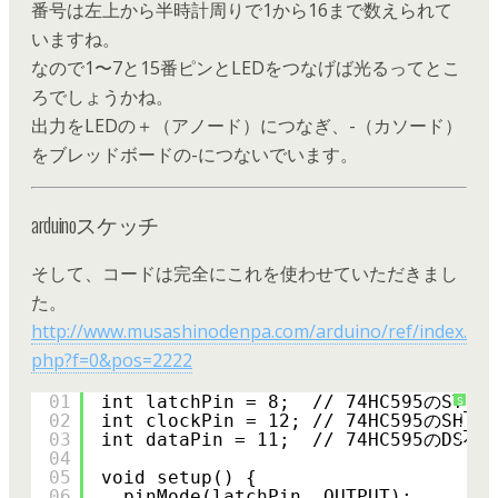
番号は左上から半時計周りで1から16まで数えられて
いますね。
なので1〜7と15番ピンとLEDをつなげば光るってとこ
ろでしょうかね。
出力をLEDの＋（アノード）につなぎ、-（カソード）
をブレッドボードの-につないでいます。
arduinoスケッチ
そして、コードは完全にこれを使わせていただきまし
た。
http://www.musashinodenpa.com/arduino/ref/index.
php?f=0&pos=2222
01
int latchPin = 8;  // 74HC595のST_C
S
y
02
int clockPin = 12; // 74HC595のSH_C
n
03
int dataPin = 11;  // 74HC595のDSへ
t
a
04
x
05
void setup() {
H
i
06
pinMode(latchPin, OUTPUT);