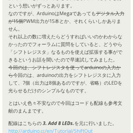
という想いがずっとあります。
なのですが、ArduinoはMegaであっても
デジタル入力
が15個
PWM出力が15本とか、それくらいしかありま
せん。
それ以上の数に増えたらどうすればいいのかわからな
かったのでフォーラムに質問をしていると、どうやら
「シフトレジスタ」なるものを使えば拡張する事がで
きるというお話を聞いたので早速試してみました。
今回のは、シフトレジスタを使ってarduinoの入力か
ら
今回のは、arduinoの出力をシフトレジスタに入力
して、7個（出力は8個あるのですが、省略）のLEDを
光らせるだけのシンプルなものです。
とはいえ色々不安なので今回はコードも配線も参考文
献のまんまです。
配線はこちらの
3. Add 8 LEDs.
を元に行いました。
http://arduino.cc/en/Tutorial/ShiftOut