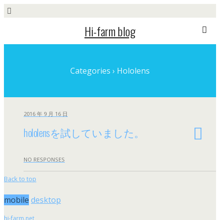
Hi-farm blog
Categories ›
Hololens
2016 年 9 月 16 日
hololensを試していました。
NO RESPONSES
Back to top
mobile
desktop
hi-farm.net